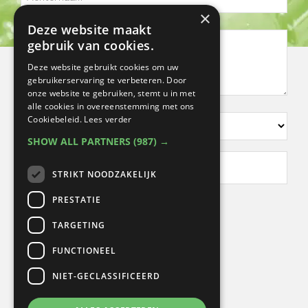
×
Achternaam
Deze website maakt
Omschrijving
gebruik van cookies.
klachten/wensen
Deze website gebruikt cookies om uw
gebruikerservaring te verbeteren. Door
onze website te gebruiken, stemt u in met
alle cookies in overeenstemming met ons
Kies
Cookiebeleid.
Lees verder
een
SHOW ALL PARTNERS
(987) →
vestiging
Voorkeursdagen
STRIKT NOODZAKELIJK
en
*
tijden
PRESTATIE
TARGETING
FUNCTIONEEL
NIET-GECLASSIFICEERD