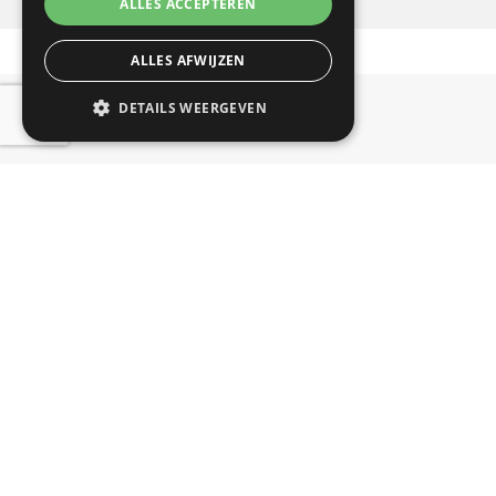
ALLES ACCEPTEREN
ALLES AFWIJZEN
DETAILS WEERGEVEN
Contact info
Onze therapeuten zijn werkzaam op
twee locaties:
Best Fit Fysiotherapie
Sporthal Naestenbest | Prinses
Beatrixlaan 27 | 5684 GJ Best
B Fit Fysio