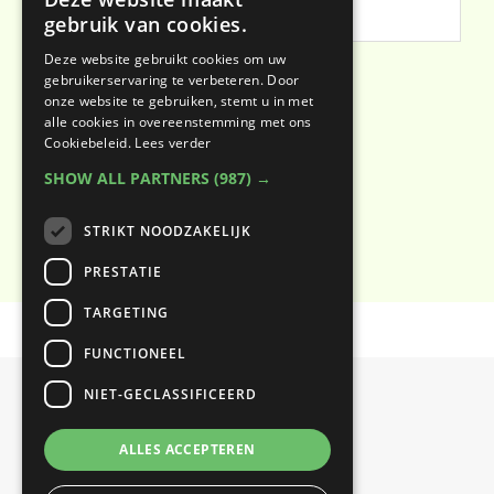
vestiging
Voorkeursdagen
gebruik van cookies.
en
*
Deze website gebruikt cookies om uw
tijden
gebruikerservaring te verbeteren. Door
onze website te gebruiken, stemt u in met
alle cookies in overeenstemming met ons
Cookiebeleid.
Lees verder
SHOW ALL PARTNERS
(987) →
STRIKT NOODZAKELIJK
PRESTATIE
TARGETING
FUNCTIONEEL
NIET-GECLASSIFICEERD
Contact info
ALLES ACCEPTEREN