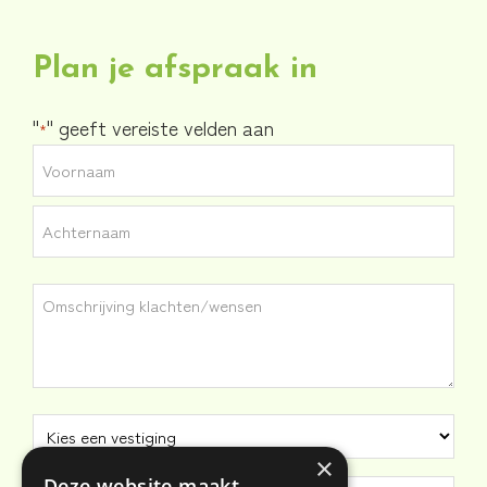
Plan je afspraak in
"
" geeft vereiste velden aan
*
Naam
*
Voornaam
Achternaam
Omschrijving
klachten/wensen
Kies
een
×
Deze website maakt