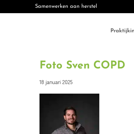
Samenwerken aan herstel
Door
B•Fit Fysio
naar
Praktijki
de
hoofd
inhoud
Foto Sven COPD
18 januari 2025