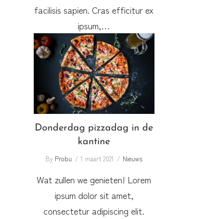
facilisis sapien. Cras efficitur ex
ipsum,…
Donderdag pizzadag in de
kantine
Donderdag pizzadag in de
kantine
By
Probu
1 maart 2021
Nieuws
Wat zullen we genieten! Lorem
ipsum dolor sit amet,
consectetur adipiscing elit.