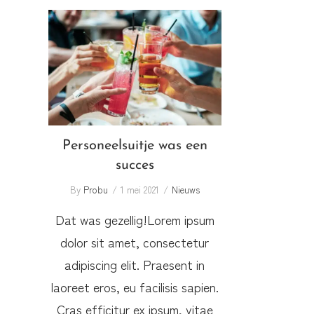
Personeelsuitje was een
succes
Personeelsuitje was een
succes
By
Probu
1 mei 2021
Nieuws
Dat was gezellig!Lorem ipsum
dolor sit amet, consectetur
adipiscing elit. Praesent in
laoreet eros, eu facilisis sapien.
Cras efficitur ex ipsum, vitae