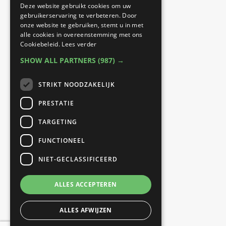
locaties:
Deze website gebruikt cookies om uw
gebruikerservaring te verbeteren. Door
onze website te gebruiken, stemt u in met
Best Fit Fysiotherapie
alle cookies in overeenstemming met ons
Cookiebeleid.
Lees verder
Sporthal Naestenbest |
SHOW ALL PARTNERS
(987) →
Prinses Beatrixlaan 27 |
5684 GJ Best
STRIKT NOODZAKELIJK
PRESTATIE
B Fit Fysio
TARGETING
040 Fit |
FUNCTIONEEL
Eindhovenseweg 26 |
NIET-GECLASSIFICEERD
5683 KH Best
ALLES ACCEPTEREN
ALLES AFWIJZEN