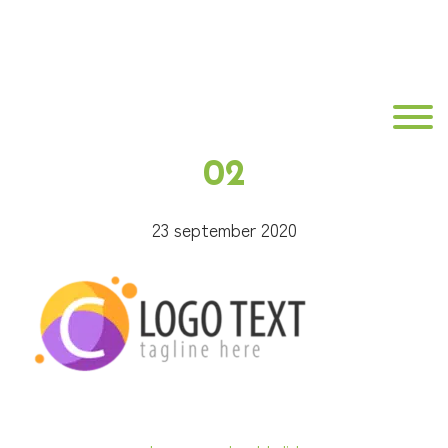
Door
B•Fit
naar
de
Fysio
hoofd
Toggle
inhoud
02
23 september 2020