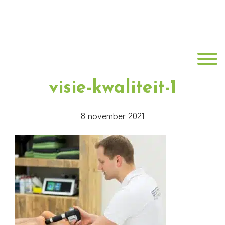
Door
B•Fit
naar
de
Fysio
hoofd
Toggle
inhoud
visie-kwaliteit-1
8 november 2021