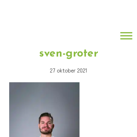
Door
B•Fit
naar
de
Fysio
hoofd
Toggle
inhoud
sven-groter
27 oktober 2021