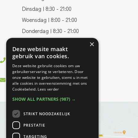
Dinsdag | 8:30 - 21:00
Woensdag | 8:00 - 21:00
Donderdag | 8:30 - 21:00
Vrijdag | 8:00 - 17:00
×
Deze website maakt
gebruik van cookies.
0499 745406
Deze website gebruikt cookies om uw
gebruikerservaring te verbeteren. Door
onze website te gebruiken, stemt u in met
info@bfitfysio.nl
alle cookies in overeenstemming met ons
Cookiebeleid.
Lees verder
SHOW ALL PARTNERS
(987) →
STRIKT NOODZAKELIJK
PRESTATIE
TARGETING