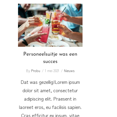
Personeelsuitje was een
succes
Personeelsuitje was een
succes
By
Probu
1 mei 2021
Nieuws
Dat was gezellig!Lorem ipsum
dolor sit amet, consectetur
adipiscing elit. Praesent in
laoreet eros, eu facilisis sapien.
Cras efficitur ex ipsum, vitae