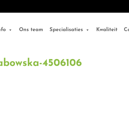
nfo
Ons team
Specialisaties
Kwaliteit
C
rabowska-4506106