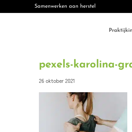
Samenwerken aan herstel
Door
B•Fit Fysio
naar
Praktijki
de
hoofd
inhoud
pexels-karolina-g
26 oktober 2021