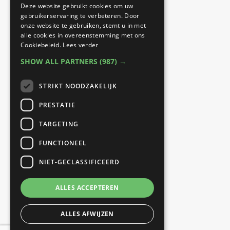
locaties:
Deze website gebruikt cookies om uw
gebruikerservaring te verbeteren. Door
onze website te gebruiken, stemt u in met
Best Fit Fysiotherapie
alle cookies in overeenstemming met ons
Cookiebeleid.
Lees verder
Sporthal Naestenbest |
SHOW ALL PARTNERS
(987) →
Prinses Beatrixlaan 27 |
5684 GJ Best
STRIKT NOODZAKELIJK
PRESTATIE
B Fit Fysio
TARGETING
040 Fit |
FUNCTIONEEL
Eindhovenseweg 26 |
NIET-GECLASSIFICEERD
5683 KH Best
ALLES ACCEPTEREN
ALLES AFWIJZEN