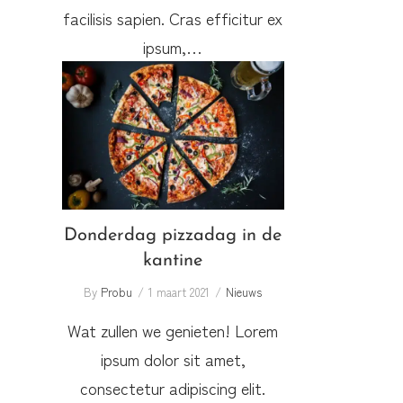
facilisis sapien. Cras efficitur ex
ipsum,…
Donderdag pizzadag in de
kantine
Donderdag pizzadag in de
kantine
By
Probu
1 maart 2021
Nieuws
Wat zullen we genieten! Lorem
ipsum dolor sit amet,
consectetur adipiscing elit.